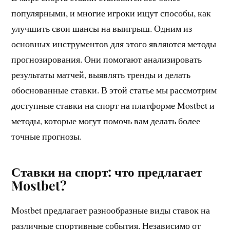
популярными, и многие игроки ищут способы, как
улучшить свои шансы на выигрыш. Одним из
основных инструментов для этого являются методы
прогнозирования. Они помогают анализировать
результаты матчей, выявлять тренды и делать
обоснованные ставки. В этой статье мы рассмотрим
доступные ставки на спорт на платформе Mostbet и
методы, которые могут помочь вам делать более
точные прогнозы.
Ставки на спорт: что предлагает
Mostbet?
Mostbet предлагает разнообразные виды ставок на
различные спортивные события. Независимо от