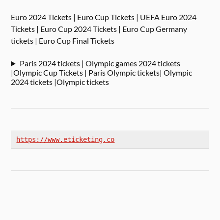
Euro 2024 Tickets | Euro Cup Tickets | UEFA Euro 2024
Tickets | Euro Cup 2024 Tickets | Euro Cup Germany
tickets | Euro Cup Final Tickets
Paris 2024 tickets | Olympic games 2024 tickets
|Olympic Cup Tickets | Paris Olympic tickets| Olympic
2024 tickets |Olympic tickets
https://www.eticketing.co