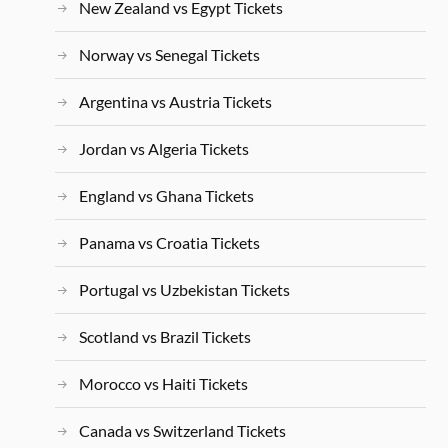
New Zealand vs Egypt Tickets
Norway vs Senegal Tickets
Argentina vs Austria Tickets
Jordan vs Algeria Tickets
England vs Ghana Tickets
Panama vs Croatia Tickets
Portugal vs Uzbekistan Tickets
Scotland vs Brazil Tickets
Morocco vs Haiti Tickets
Canada vs Switzerland Tickets