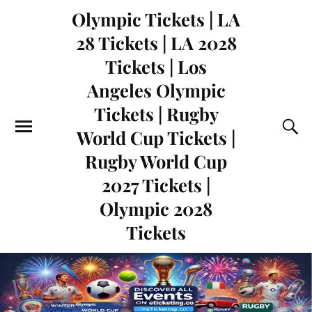
Olympic Tickets | LA
28 Tickets | LA 2028
Tickets | Los
Angeles Olympic
Tickets | Rugby
World Cup Tickets |
Rugby World Cup
2027 Tickets |
Olympic 2028
Tickets