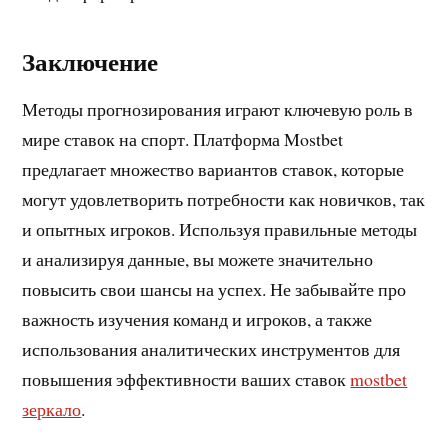
Заключение
Методы прогнозирования играют ключевую роль в
мире ставок на спорт. Платформа Mostbet
предлагает множество вариантов ставок, которые
могут удовлетворить потребности как новичков, так
и опытных игроков. Используя правильные методы
и анализируя данные, вы можете значительно
повысить свои шансы на успех. Не забывайте про
важность изучения команд и игроков, а также
использования аналитических инструментов для
повышения эффективности ваших ставок
mostbet
зеркало
.