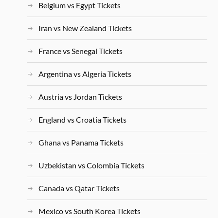
Belgium vs Egypt Tickets
Iran vs New Zealand Tickets
France vs Senegal Tickets
Argentina vs Algeria Tickets
Austria vs Jordan Tickets
England vs Croatia Tickets
Ghana vs Panama Tickets
Uzbekistan vs Colombia Tickets
Canada vs Qatar Tickets
Mexico vs South Korea Tickets