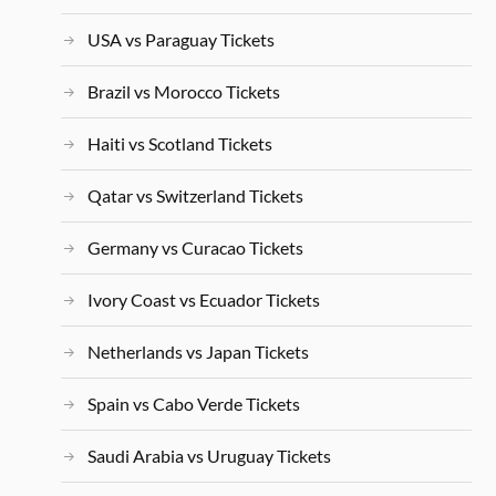
USA vs Paraguay Tickets
Brazil vs Morocco Tickets
Haiti vs Scotland Tickets
Qatar vs Switzerland Tickets
Germany vs Curacao Tickets
Ivory Coast vs Ecuador Tickets
Netherlands vs Japan Tickets
Spain vs Cabo Verde Tickets
Saudi Arabia vs Uruguay Tickets