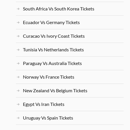
South Africa Vs South Korea Tickets
Ecuador Vs Germany Tickets
Curacao Vs Ivory Coast Tickets
Tunisia Vs Netherlands Tickets
Paraguay Vs Australia Tickets
Norway Vs France Tickets
New Zealand Vs Belgium Tickets
Egypt Vs Iran Tickets
Uruguay Vs Spain Tickets