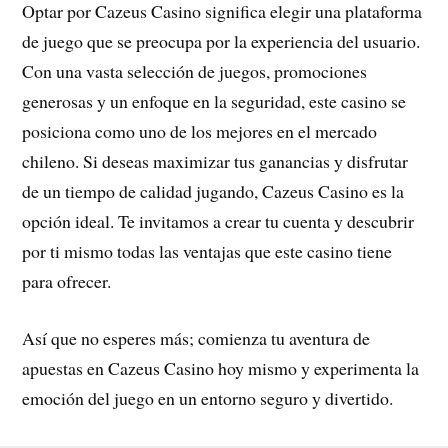
Optar por Cazeus Casino significa elegir una plataforma
de juego que se preocupa por la experiencia del usuario.
Con una vasta selección de juegos, promociones
generosas y un enfoque en la seguridad, este casino se
posiciona como uno de los mejores en el mercado
chileno. Si deseas maximizar tus ganancias y disfrutar
de un tiempo de calidad jugando, Cazeus Casino es la
opción ideal. Te invitamos a crear tu cuenta y descubrir
por ti mismo todas las ventajas que este casino tiene
para ofrecer.
Así que no esperes más; comienza tu aventura de
apuestas en Cazeus Casino hoy mismo y experimenta la
emoción del juego en un entorno seguro y divertido.