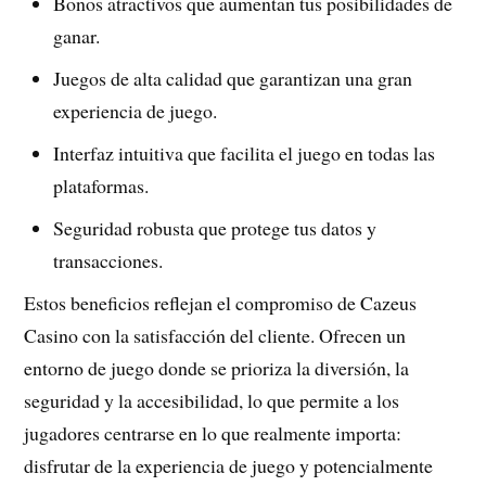
Bonos atractivos que aumentan tus posibilidades de
ganar.
Juegos de alta calidad que garantizan una gran
experiencia de juego.
Interfaz intuitiva que facilita el juego en todas las
plataformas.
Seguridad robusta que protege tus datos y
transacciones.
Estos beneficios reflejan el compromiso de Cazeus
Casino con la satisfacción del cliente. Ofrecen un
entorno de juego donde se prioriza la diversión, la
seguridad y la accesibilidad, lo que permite a los
jugadores centrarse en lo que realmente importa:
disfrutar de la experiencia de juego y potencialmente