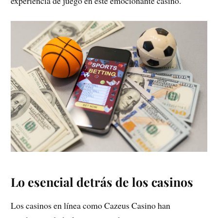
experiencia de juego en este emocionante casino.
Lo esencial detrás de los casinos
Los casinos en línea como Cazeus Casino han