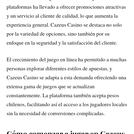
plataformas ha llevado a ofrecer promociones atractivas
y un servicio al cliente de calidad, lo que aumenta la
experiencia general. Cazeus Casino se destaca no solo
por la variedad de opciones, sino también por su
enfoque en la seguridad y la satisfacción del cliente.
El crecimiento del juego en línea ha permitido a muchas
personas explorar diferentes estilos de apuestas, y
Cazeus Casino se adapta a esta demanda ofreciendo una
extensa gama de juegos que se actualizan
constantemente. La plataforma también acepta pesos
chilenos, facilitando así el acceso a los jugadores locales
sin la necesidad de conversiones complicadas.
Cómo comenzar a jugar en Cazeus