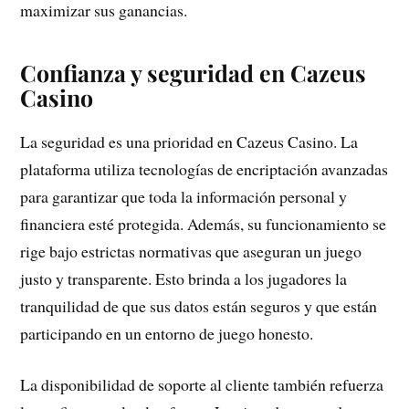
maximizar sus ganancias.
Confianza y seguridad en Cazeus
Casino
La seguridad es una prioridad en Cazeus Casino. La
plataforma utiliza tecnologías de encriptación avanzadas
para garantizar que toda la información personal y
financiera esté protegida. Además, su funcionamiento se
rige bajo estrictas normativas que aseguran un juego
justo y transparente. Esto brinda a los jugadores la
tranquilidad de que sus datos están seguros y que están
participando en un entorno de juego honesto.
La disponibilidad de soporte al cliente también refuerza