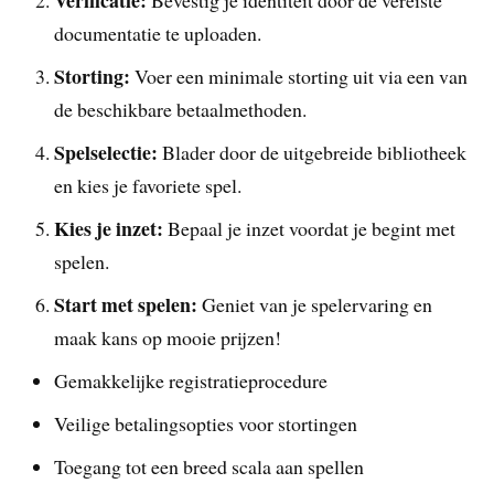
Verificatie:
Bevestig je identiteit door de vereiste
documentatie te uploaden.
Storting:
Voer een minimale storting uit via een van
de beschikbare betaalmethoden.
Spelselectie:
Blader door de uitgebreide bibliotheek
en kies je favoriete spel.
Kies je inzet:
Bepaal je inzet voordat je begint met
spelen.
Start met spelen:
Geniet van je spelervaring en
maak kans op mooie prijzen!
Gemakkelijke registratieprocedure
Veilige betalingsopties voor stortingen
Toegang tot een breed scala aan spellen