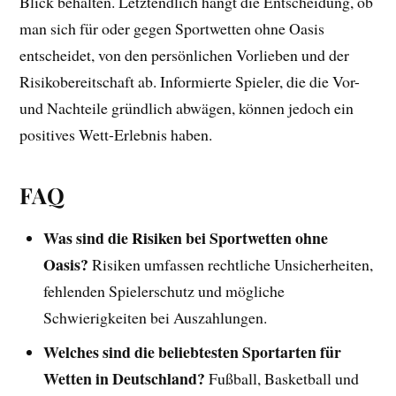
Blick behalten. Letztendlich hängt die Entscheidung, ob
man sich für oder gegen Sportwetten ohne Oasis
entscheidet, von den persönlichen Vorlieben und der
Risikobereitschaft ab. Informierte Spieler, die die Vor-
und Nachteile gründlich abwägen, können jedoch ein
positives Wett-Erlebnis haben.
FAQ
Was sind die Risiken bei Sportwetten ohne
Oasis?
Risiken umfassen rechtliche Unsicherheiten,
fehlenden Spielerschutz und mögliche
Schwierigkeiten bei Auszahlungen.
Welches sind die beliebtesten Sportarten für
Wetten in Deutschland?
Fußball, Basketball und