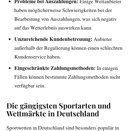
Probleme bei Auszahlungen:
Einige Wettanbieter
haben möglicherweise Schwierigkeiten bei der
Bearbeitung von Auszahlungen, was sich negativ
auf das Wetterlebnis auswirken kann.
Unzureichende Kundenbetreuung:
Anbieter
außerhalb der Regulierung können einen schlechten
Kundenservice haben.
Eingeschränkte Zahlungsmethoden:
In einigen
Fällen können bestimmte Zahlungsmethoden nicht
verfügbar sein.
Die gängigsten Sportarten und
Wettmärkte in Deutschland
Sportwetten in Deutschland sind besonders populär in