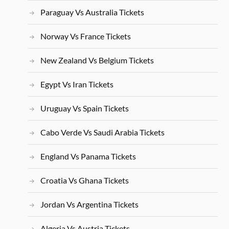
Paraguay Vs Australia Tickets
Norway Vs France Tickets
New Zealand Vs Belgium Tickets
Egypt Vs Iran Tickets
Uruguay Vs Spain Tickets
Cabo Verde Vs Saudi Arabia Tickets
England Vs Panama Tickets
Croatia Vs Ghana Tickets
Jordan Vs Argentina Tickets
Algeria Vs Austria Tickets