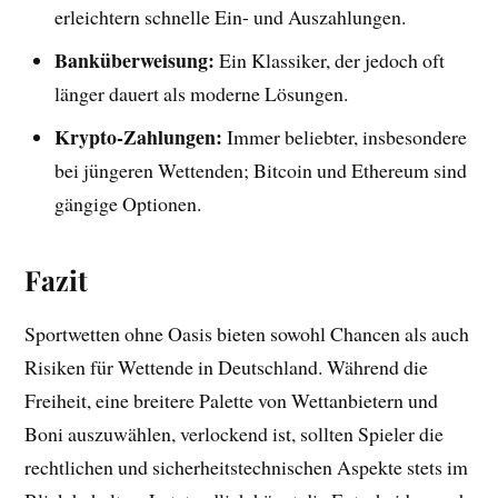
erleichtern schnelle Ein- und Auszahlungen.
Banküberweisung:
Ein Klassiker, der jedoch oft
länger dauert als moderne Lösungen.
Krypto-Zahlungen:
Immer beliebter, insbesondere
bei jüngeren Wettenden; Bitcoin und Ethereum sind
gängige Optionen.
Fazit
Sportwetten ohne Oasis bieten sowohl Chancen als auch
Risiken für Wettende in Deutschland. Während die
Freiheit, eine breitere Palette von Wettanbietern und
Boni auszuwählen, verlockend ist, sollten Spieler die
rechtlichen und sicherheitstechnischen Aspekte stets im