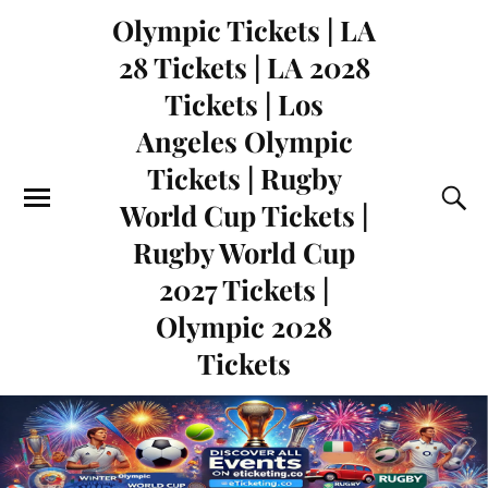
Olympic Tickets | LA
28 Tickets | LA 2028
Tickets | Los
Angeles Olympic
Tickets | Rugby
World Cup Tickets |
Rugby World Cup
2027 Tickets |
Olympic 2028
Tickets