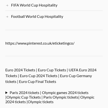
FIFA World Cup Hospitality
Football World Cup Hospitality
https://www.pinterest.co.uk/eticketingco/
Euro 2024 Tickets | Euro Cup Tickets | UEFA Euro 2024
Tickets | Euro Cup 2024 Tickets | Euro Cup Germany
tickets | Euro Cup Final Tickets
Paris 2024 tickets | Olympic games 2024 tickets
|Olympic Cup Tickets | Paris Olympic tickets| Olympic
2024 tickets |Olympic tickets