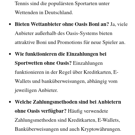
Tennis sind die populärsten Sportarten unter
Wettenden in Deutschland.
Bieten Wettanbieter ohne Oasis Boni an?
Ja, viele
Anbieter außerhalb des Oasis-Systems bieten
attraktive Boni und Promotions für neue Spieler an.
Wie funktionieren die Einzahlungen bei
Sportwetten ohne Oasis?
Einzahlungen
funktionieren in der Regel über Kreditkarten, E-
Wallets und banküberweisungen, abhängig vom
jeweiligen Anbieter.
Welche Zahlungsmethoden sind bei Anbietern
ohne Oasis verfügbar?
Häufig verwendete
Zahlungsmethoden sind Kreditkarten, E-Wallets,
Banküberweisungen und auch Kryptowährungen.