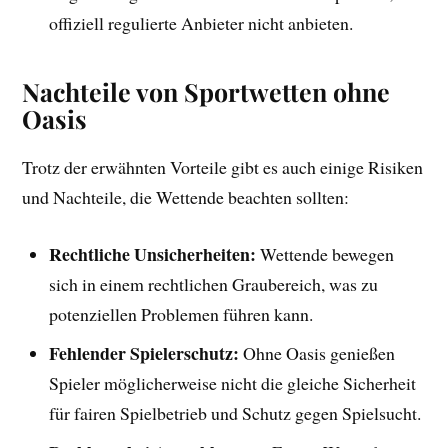
offiziell regulierte Anbieter nicht anbieten.
Nachteile von Sportwetten ohne
Oasis
Trotz der erwähnten Vorteile gibt es auch einige Risiken
und Nachteile, die Wettende beachten sollten:
Rechtliche Unsicherheiten:
Wettende bewegen
sich in einem rechtlichen Graubereich, was zu
potenziellen Problemen führen kann.
Fehlender Spielerschutz:
Ohne Oasis genießen
Spieler möglicherweise nicht die gleiche Sicherheit
für fairen Spielbetrieb und Schutz gegen Spielsucht.