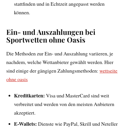
stattfinden und in Echtzeit angepasst werden
können.
Ein- und Auszahlungen bei
Sportwetten ohne Oasis
Die Methoden zur Ein- und Auszahlung variieren, je
nachdem, welche Wettanbieter gewählt werden. Hier
sind einige der gängigen Zahlungsmethoden:
wettseite
ohne oasis
Kreditkarten:
Visa und MasterCard sind weit
verbreitet und werden von den meisten Anbietern
akzeptiert.
E-Wallets:
Dienste wie PayPal, Skrill und Neteller