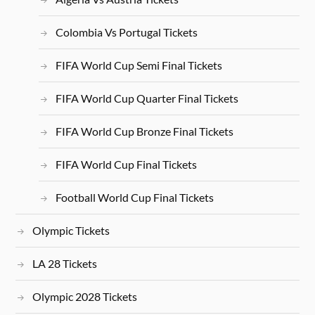
Colombia Vs Portugal Tickets
FIFA World Cup Semi Final Tickets
FIFA World Cup Quarter Final Tickets
FIFA World Cup Bronze Final Tickets
FIFA World Cup Final Tickets
Football World Cup Final Tickets
Olympic Tickets
LA 28 Tickets
Olympic 2028 Tickets