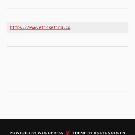
https://www.eticketing.co
&
POWERED BY
WORDPRESS
THEME BY
ANDERS NORÉN